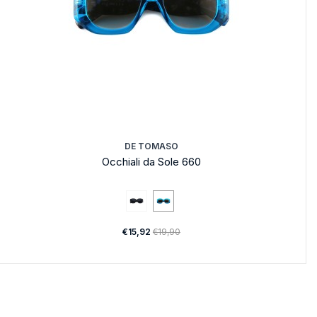
DE TOMASO
Occhiali da Sole 660
€15,92
€19,90