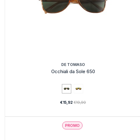
DE TOMASO
Occhiali da Sole 650
€15,92
€19,90
PROMO