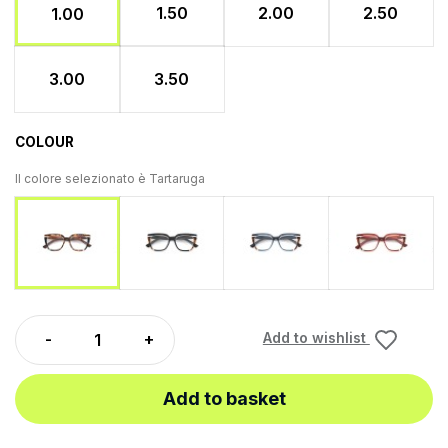
1.50
2.00
2.50
1.00
3.00
3.50
COLOUR
Il colore selezionato è
Tartaruga
Black-Turtle
Blue-Turtle
Red-Tur
Tartaruga
Add to wishlist
Add to basket