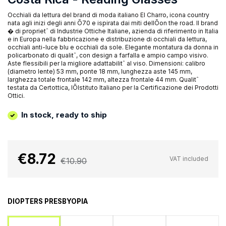
Occhiali da lettura del brand di moda italiano El Charro, icona country
nata agli inizi degli anni Õ70 e ispirata dai miti dellÕon the road. Il brand
� di proprietˆ di Industrie Ottiche Italiane, azienda di riferimento in Italia
e in Europa nella fabbricazione e distribuzione di occhiali da lettura,
occhiali anti-luce blu e occhiali da sole. Elegante montatura da donna in
policarbonato di qualitˆ, con design a farfalla e ampio campo visivo.
Aste flessibili per la migliore adattabilitˆ al viso. Dimensioni: calibro
(diametro lente) 53 mm, ponte 18 mm, lunghezza aste 145 mm,
larghezza totale frontale 142 mm, altezza frontale 44 mm. Qualitˆ
testata da Certottica, lÕIstituto Italiano per la Certificazione dei Prodotti
Ottici.
In stock, ready to ship
€8.72
VAT included
€10.90
DIOPTERS PRESBYOPIA