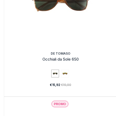
DE TOMASO
Occhiali da Sole 650
€15,92
€19,90
PROMO