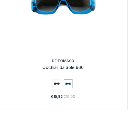
DE TOMASO
Occhiali da Sole 660
€15,92
€19,90