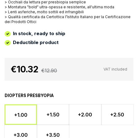
> Occhiali da lettura per presbiopia semplice
> Montatura "bold" ultra-spessa e resistente, all'ultima moda
> Lenti asferiche, molto sottili ed infrangibili
> Qualità certificata da Certottica l’Istituto Italiano per la Certificazione
dei Prodotti Ottici
In stock, ready to ship
Deductible product
€10.32
VAT included
€12.90
DIOPTERS PRESBYOPIA
+1.50
+2.00
+2.50
+1.00
+3.00
+3.50