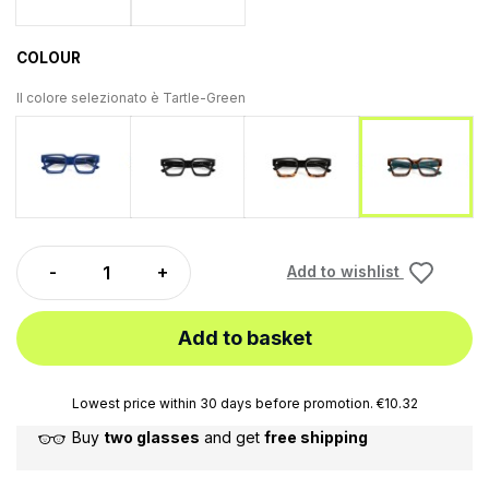
COLOUR
Il colore selezionato è
Tartle-Green
Blu
Black
Black-Turtle
Tartle-G
Add to wishlist
Add to basket
Lowest price within 30 days before promotion. €10.32
Buy
two glasses
and get
free shipping