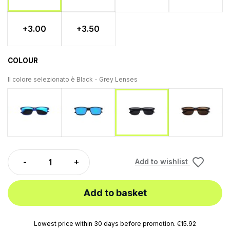
+3.00
+3.50
COLOUR
Il colore selezionato è
Black - Grey Lenses
Blue - Blue Mirror Lenses
Black - Blue Mirror Lenses
Turtle - B
Black - Grey Lenses
Add to wishlist
Add to basket
Lowest price within 30 days before promotion. €15.92