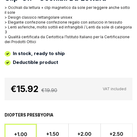
> Occhiali da lettura + clip magnetico da sole per leggere anche sotto
il sole
> Design classico rettangolare unisex
> Elegante confezione confezione regalo con astuccio in tessuto
> Lenti asferiche, molto sottili ed infrangibili / Lenti da sole di categoria
3
> Qualità certificata da Certottica l’Istituto Italiano per la Certificazione
dei Prodotti Ottici
In stock, ready to ship
Deductible product
€15.92
VAT included
€19.90
DIOPTERS PRESBYOPIA
+1.50
+2.00
+2.50
+1.00