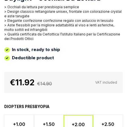
> Occhiali da lettura per presbiopia semplice
> Design classico rettangolare unisex, frontale con colorazione crystal
e aste tarugate
> Elegante confezione confezione regalo con astuccio in tessuto
> Aste flessibili per la migliore adattabilità al viso e lenti asferiche,
molto sottili ed infrangibili
> Qualità certificata da Certottica l’Istituto Italiano per la Certificazione
dei Prodotti Ottici
In stock, ready to ship
Deductible product
€11.92
VAT included
€14.90
DIOPTERS PRESBYOPIA
+1.00
+1.50
+2.50
+2.00