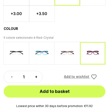
+3.00
+3.50
COLOUR
Il colore selezionato è
Red-Crystal
Transparent
Blue-Crystal
Yellow-Crystal
Red-Cry
Add to wishlist
Add to basket
Lowest price within 30 days before promotion. €11.92