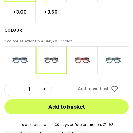
+3.00
+3.50
COLOUR
Il colore selezionato è
Grey-Multicolor
Blue-Multicolor
Red-Multicolor
Green-Mult
Grey-Multicolor
Add to wishlist
Add to basket
Lowest price within 30 days before promotion. €11.92