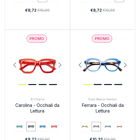
€8,72
€10,90
€8,72
€10,90
PROMO
PROMO
El Charro
Gian Marco Venturi
Carolina - Occhiali da
Ferrara - Occhiali da
Lettura
Lettura
€8,72
€10,90
€10,32
€12,90