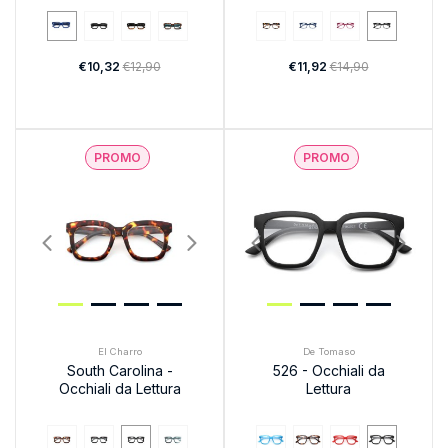
€10,32
€12,90
€11,92
€14,90
PROMO
PROMO
El Charro
De Tomaso
South Carolina -
526 - Occhiali da
Occhiali da Lettura
Lettura