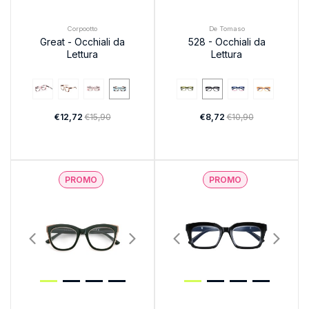
Corpootto
De Tomaso
Great - Occhiali da
528 - Occhiali da
Lettura
Lettura
€12,72
€15,90
€8,72
€10,90
PROMO
PROMO