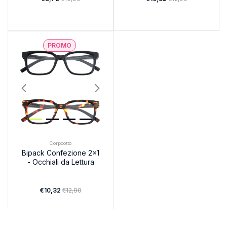
PROMO
Corpootto
Bipack Confezione 2x1
- Occhiali da Lettura
€10,32
€12,90