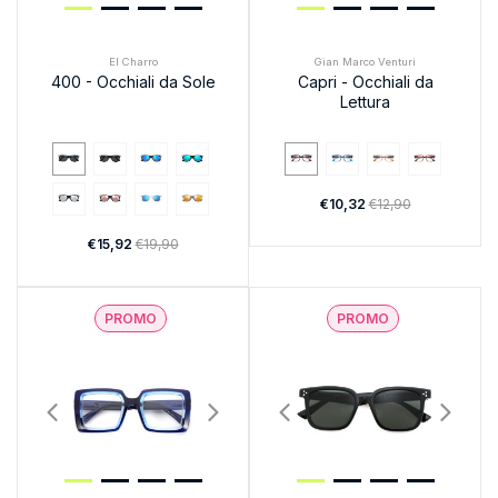
El Charro
Gian Marco Venturi
400 - Occhiali da Sole
Capri - Occhiali da
Lettura
€10,32
€12,90
€15,92
€19,90
PROMO
PROMO