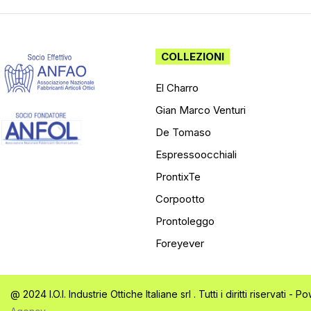
COLLEZIONI
El Charro
Gian Marco Venturi
De Tomaso
Espressoocchiali
ProntixTe
Corpootto
Prontoleggo
Foreyever
@ 2024 I.O.I. Industrie Ottiche Italiane srl . Tutti i diritti riservati -