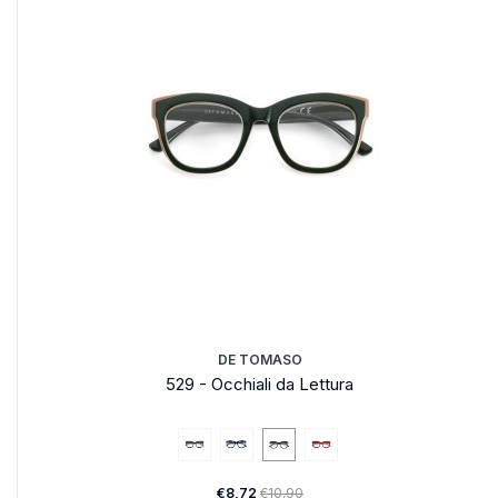
DE TOMASO
529 - Occhiali da Lettura
€8,72
€10,90