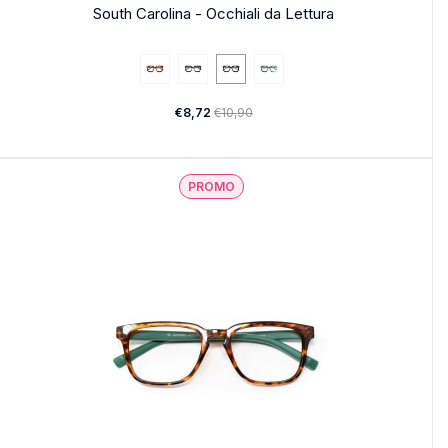
South Carolina - Occhiali da Lettura
€8,72
€10,90
PROMO