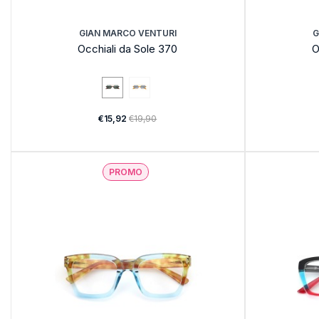
GIAN MARCO VENTURI
G
Occhiali da Sole 370
O
€15,92
€19,90
PROMO