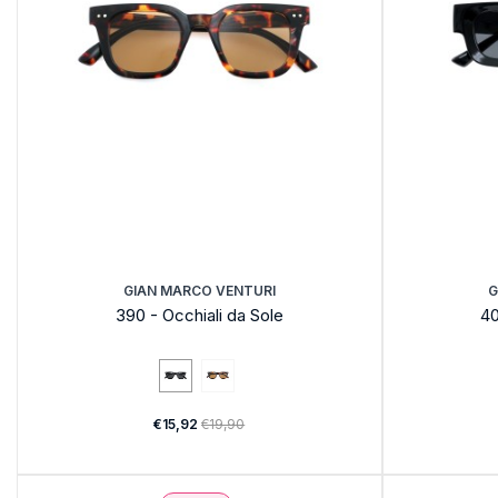
GIAN MARCO VENTURI
G
390 - Occhiali da Sole
40
€15,92
€19,90