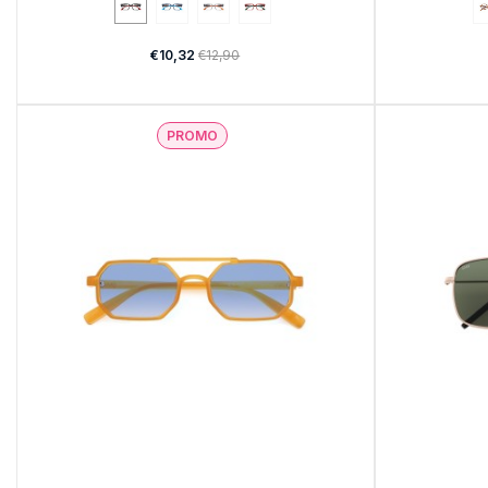
€10,32
€12,90
PROMO