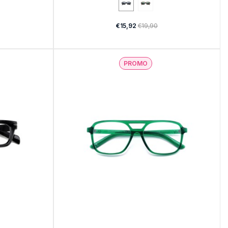
€15,92
€19,90
PROMO