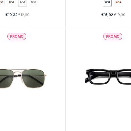
€10,32
€12,90
€15,92
€19,90
PROMO
PROMO