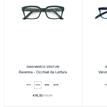
GIAN MARCO VENTURI
G
Ravenna - Occhiali da Lettura
Veron
€10,32
€12,90