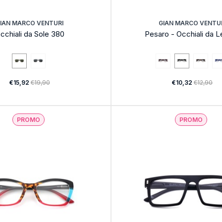
IAN MARCO VENTURI
GIAN MARCO VENTU
cchiali da Sole 380
Pesaro - Occhiali da L
€15,92
€19,90
€10,32
€12,90
PROMO
PROMO