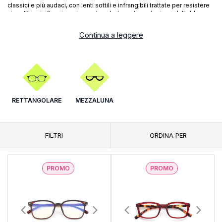
classici e più audaci, con lenti sottili e infrangibili trattate per resistere
ai graffi e ai riflessi, assicurando un'adeguata protezione dalla blue
light.
Continua a leggere
Attualmente, sul nostro sito troverete prodotti anti luce blu di marchi
rinomati come Gian Marco Venturi, Corpootto e Prontoleggo.
Il modello Vermont di El Charro è disponibile anche con lenti neutre
+0,00, ideali per bambini e ragazzi che non necessitano di occhiali da
lettura per presbiopia ma che praticano attività di gaming o che
utilizzano tablet o altri dispositivi.
RETTANGOLARE
MEZZALUNA
FILTRI
ORDINA PER
PROMO
PROMO