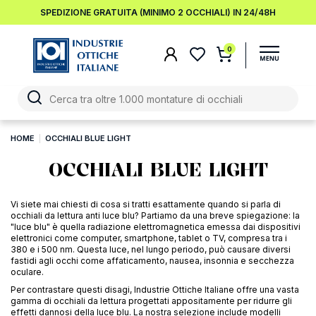
SPEDIZIONE GRATUITA (MINIMO 2 OCCHIALI) IN 24/48H
0
HOME
OCCHIALI BLUE LIGHT
OCCHIALI BLUE LIGHT
Vi siete mai chiesti di cosa si tratti esattamente quando si parla di
occhiali da lettura anti luce blu? Partiamo da una breve spiegazione: la
"luce blu" è quella radiazione elettromagnetica emessa dai dispositivi
elettronici come computer, smartphone, tablet o TV, compresa tra i
380 e i 500 nm. Questa luce, nel lungo periodo, può causare diversi
fastidi agli occhi come affaticamento, nausea, insonnia e secchezza
oculare.
Per contrastare questi disagi, Industrie Ottiche Italiane offre una vasta
gamma di occhiali da lettura progettati appositamente per ridurre gli
effetti dannosi della luce blu. La nostra selezione include modelli