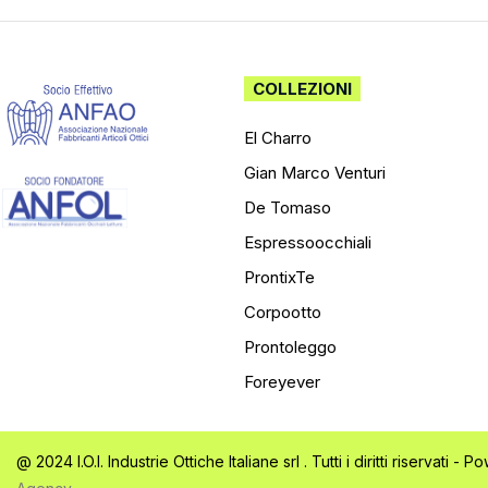
COLLEZIONI
El Charro
Gian Marco Venturi
De Tomaso
Espressoocchiali
ProntixTe
Corpootto
Prontoleggo
Foreyever
@ 2024 I.O.I. Industrie Ottiche Italiane srl . Tutti i diritti riservati -