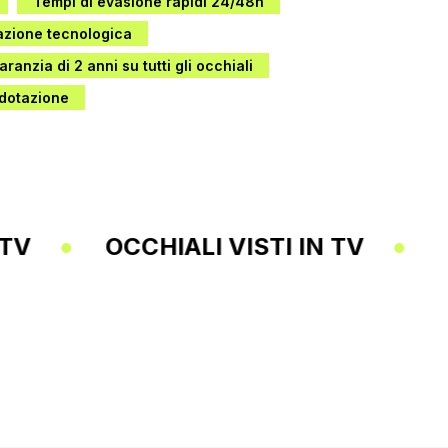
Tempi di evasione rapidi 24/48h
vazione tecnologica
aranzia di 2 anni su tutti gli occhiali
 dotazione
 VISTI IN TV
OCCHIALI VISTI IN