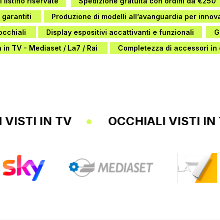
 listino riservate
Spedizione gratuita con ordini da €250
 garantiti
Produzione di modelli all’avanguardia per inno
 occhiali
Display espositivi accattivanti e funzionali
G
à in TV - Mediaset / La7 / Rai
Completezza di accessori in
OCCHIALI VISTI IN TV
OCCHIALI