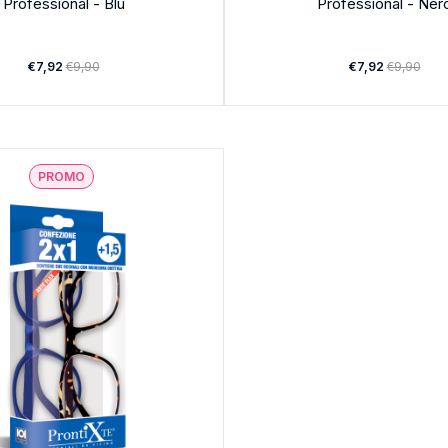
Professional - Blu
Professional - Ner
€7,92
€9,90
€7,92
€9,90
PROMO