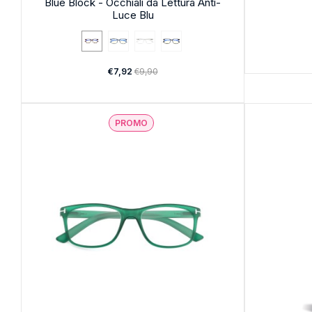
Blue Block - Occhiali da Lettura Anti-
Luce Blu
€7,92
€9,90
PROMO