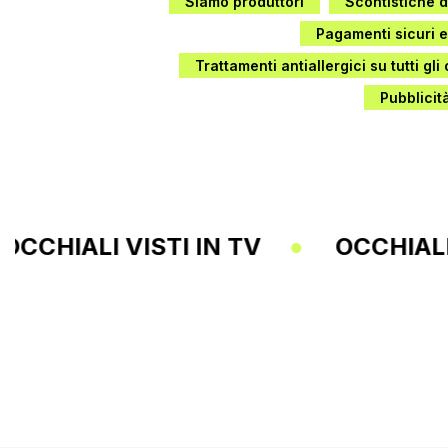
Siamo produttori
Scontistiche di
Pagamenti sicuri e
Trattamenti antiallergici su tutti gli
Pubblicit
N TV
OCCHIALI VISTI IN TV