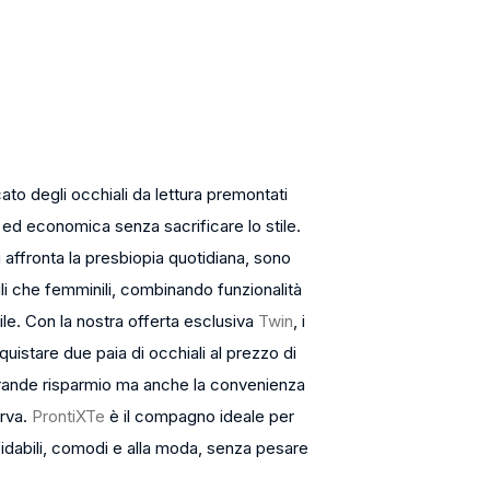
ato degli occhiali da lettura premontati
 ed economica senza sacrificare lo stile.
hi affronta la presbiopia quotidiana, sono
hili che femminili, combinando funzionalità
le. Con la nostra offerta esclusiva
Twin
, i
cquistare due paia di occhiali al prezzo di
rande risparmio ma anche la convenienza
erva.
ProntiXTe
è il compagno ideale per
ffidabili, comodi e alla moda, senza pesare