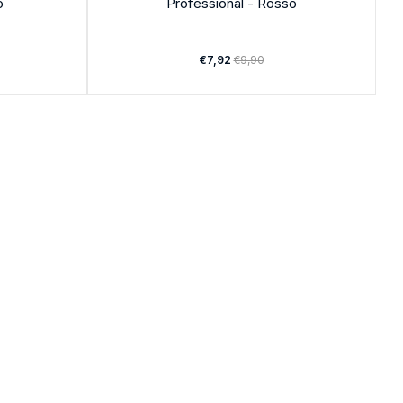
o
Professional - Rosso
€7,92
€9,90