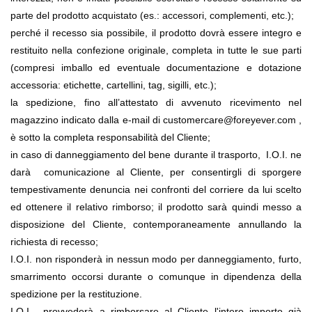
parte del prodotto acquistato (es.: accessori, complementi, etc.);
perché il recesso sia possibile, il prodotto dovrà essere integro e 
restituito nella confezione originale, completa in tutte le sue parti 
(compresi imballo ed eventuale documentazione e dotazione 
accessoria: etichette, cartellini, tag, sigilli, etc.);
la spedizione, fino all’attestato di avvenuto ricevimento nel 
magazzino indicato dalla e-mail di customercare@foreyever.com , 
è sotto la completa responsabilità del Cliente;
in caso di danneggiamento del bene durante il trasporto,  I.O.I. ne 
darà  comunicazione al Cliente, per consentirgli di sporgere 
tempestivamente denuncia nei confronti del corriere da lui scelto 
ed ottenere il relativo rimborso; il prodotto sarà quindi messo a 
disposizione del Cliente, contemporaneamente annullando la 
richiesta di recesso;
I.O.I. non risponderà in nessun modo per danneggiamento, furto, 
smarrimento occorsi durante o comunque in dipendenza della 
spedizione per la restituzione.
I.O.I.  provvederà a rimborsare al Cliente l'intero importo già 