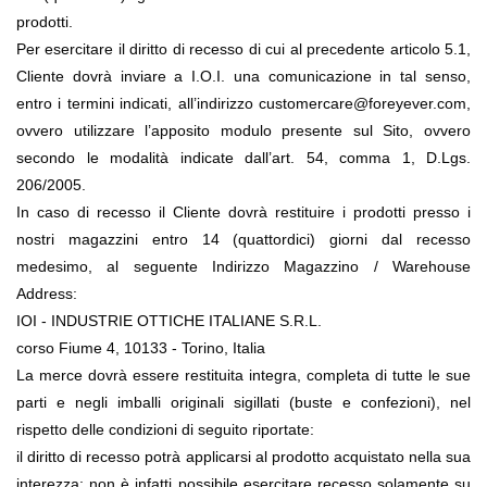
prodotti.
Per esercitare il diritto di recesso di cui al precedente articolo 5.1, 
Cliente dovrà inviare a I.O.I. una comunicazione in tal senso, 
entro i termini indicati, all’indirizzo customercare@foreyever.com, 
ovvero utilizzare l’apposito modulo presente sul Sito, ovvero 
secondo le modalità indicate dall’art. 54, comma 1, D.Lgs. 
206/2005.
In caso di recesso il Cliente dovrà restituire i prodotti presso i 
nostri magazzini entro 14 (quattordici) giorni dal recesso 
medesimo, al seguente Indirizzo Magazzino / Warehouse 
Address:
IOI - INDUSTRIE OTTICHE ITALIANE S.R.L.
corso Fiume 4, 10133 - Torino, Italia
La merce dovrà essere restituita integra, completa di tutte le sue 
parti e negli imballi originali sigillati (buste e confezioni), nel 
rispetto delle condizioni di seguito riportate:
il diritto di recesso potrà applicarsi al prodotto acquistato nella sua 
interezza; non è infatti possibile esercitare recesso solamente su 