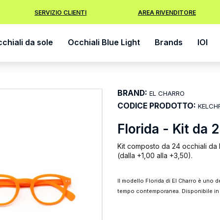
SERVIZIO CLIENTI
AREA RIVENDITORE
chiali da sole
Occhiali Blue Light
Brands
IOI
BRAND:
EL CHARRO
CODICE PRODOTTO:
KELCH
Florida - Kit da 
Kit composto da 24 occhiali da l
(dalla +1,00 alla +3,50).
Il modello Florida di El Charro è uno d
tempo contemporanea. Disponibile in 4