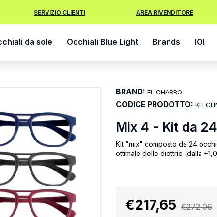
SERVIZIO CLIENTI
AREA RIVENDITORE
chiali da sole
Occhiali Blue Light
Brands
IOI
BRAND:
EL CHARRO
CODICE PRODOTTO:
KELCH
Mix 4 - Kit da 24
Kit "mix" composto da 24 occhial
ottimale delle diottrie (dalla +1,
€217,65
€272,06