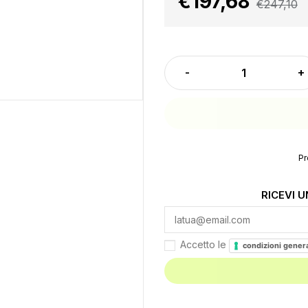
€197,68
€247,10
Pr
RICEVI 
Accetto le
condizioni genera