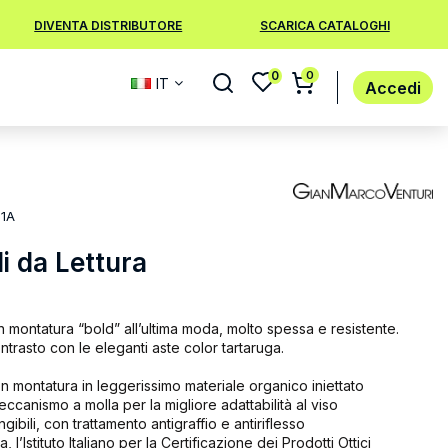
DIVENTA DISTRIBUTORE
SCARICA CATALOGHI
0
0
IT
Accedi
1A
i da Lettura
n montatura “bold” all’ultima moda, molto spessa e resistente.
contrasto con le eleganti aste color tartaruga.
on montatura in leggerissimo materiale organico iniettato
eccanismo a molla per la migliore adattabilità al viso
angibili, con trattamento antigraffio e antiriflesso
, l’Istituto Italiano per la Certificazione dei Prodotti Ottici