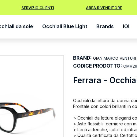
SERVIZIO CLIENTI
AREA RIVENDITORE
chiali da sole
Occhiali Blue Light
Brands
IOI
BRAND:
GIAN MARCO VENTURI
CODICE PRODOTTO:
GMV29
Ferrara - Occhial
Occhiali da lettura da donna co
Frontale con colori brillanti in 
> Occhiali da lettura eleganti c
> Aste flessibili, cerniere con m
> Lenti asferiche, sottili ed infr
> Qualità certificata da Certottica