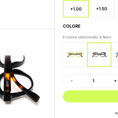
+1.50
+1.00
COLORE
Il colore selezionato è
Nero
Verde
Nero
P