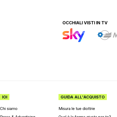
OCCHIALI VISTI IN TV
IOI
GUIDA ALL'ACQUISTO
Chi siamo
Misura le tue diottrie
Press & Advertising
Qual è la forma giusta per te?