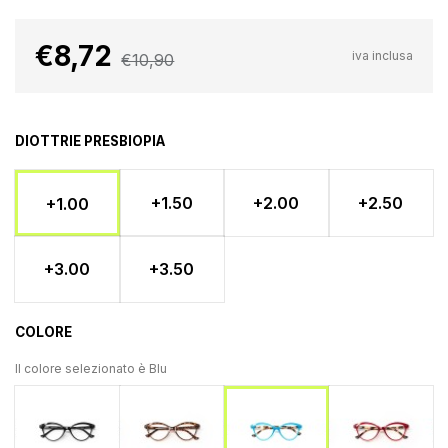
€8,72
iva inclusa
€10,90
DIOTTRIE PRESBIOPIA
+1.50
+2.00
+2.50
+1.00
+3.00
+3.50
COLORE
Il colore selezionato è
Blu
Nero
Tartaruga
Ross
Blu