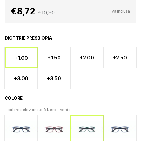
€8,72
iva inclusa
€10,90
DIOTTRIE PRESBIOPIA
+1.50
+2.00
+2.50
+1.00
+3.00
+3.50
COLORE
Il colore selezionato è
Nero - Verde
Nero - Blu
Nero - Rosso
Nero - B
Nero - Verde