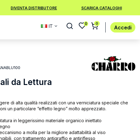
DIVENTA DISTRIBUTORE
SCARICA CATALOGHI
0
0
IT
Accedi
NABLU100
li da Lettura
ere di alta qualità realizzati con una verniciatura speciale che
ioni un particolare “effetto legno” molto apprezzato.
atura in leggerissimo materiale organico iniettato
 legno
eccanismo a molla per la migliore adattabilità al viso
angibili, con trattamento antigraffio e antiriflesso