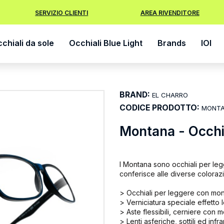
SERVIZIO CLIENTI
AREA RIVENDITORE
chiali da sole
Occhiali Blue Light
Brands
IOI
BRAND:
EL CHARRO
CODICE PRODOTTO:
MONTA
Montana - Occhia
I Montana sono occhiali per legg
conferisce alle diverse coloraz
> Occhiali per leggere con mont
> Verniciatura speciale effetto
> Aste flessibili, cerniere con m
> Lenti asferiche, sottili ed infr