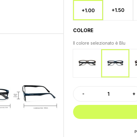
+1.50
+1.00
COLORE
Il colore selezionato è
Blu
Marrone
Blu
P