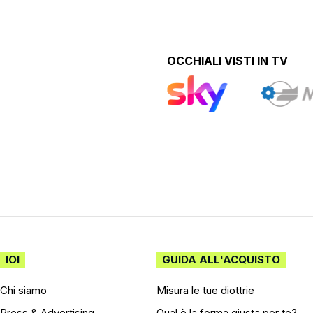
OCCHIALI VISTI IN TV
IOI
GUIDA ALL'ACQUISTO
Chi siamo
Misura le tue diottrie
Press & Advertising
Qual è la forma giusta per te?