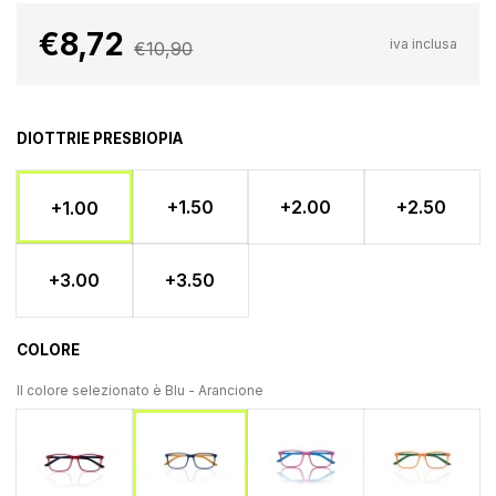
€8,72
iva inclusa
€10,90
DIOTTRIE PRESBIOPIA
+1.50
+2.00
+2.50
+1.00
+3.00
+3.50
COLORE
Il colore selezionato è
Blu - Arancione
Rosso - Nero
Rosa - Azzurro
Arancione 
Blu - Arancione