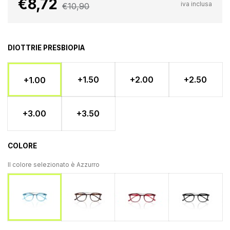
€8,72
iva inclusa
€10,90
DIOTTRIE PRESBIOPIA
+1.50
+2.00
+2.50
+1.00
+3.00
+3.50
COLORE
Il colore selezionato è
Azzurro
Tartaruga
Rosso
Nero
Azzurro