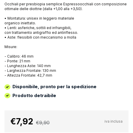
Occhiali per presbiopia semplice Espressoocchiali con composizione
ottimale delle diottrie (dalla +1,00 alla +3,50).
• Montatura: unisex in leggero materiale
organico iniettato.
• Lenti: asferiche, sottili ed infrangibili,
con trattamento antigraffio ed antiriflesso.
• Aste: flessibili con meccanismo a molla
Misure:
- Calibro: 46 mm
- Ponte: 21 mm
- Lunghezza Aste: 140 mm
- Larghezza Frontale: 130 mm
- Altezza Frontale: 42,7 mm
Disponibile, pronto per la spedizione
Prodotto detraibile
€7,92
iva inclusa
€9,90