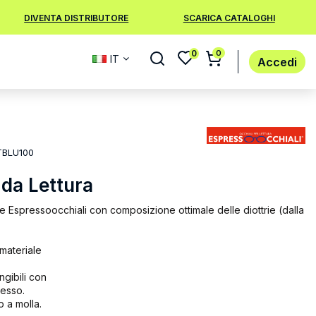
DIVENTA DISTRIBUTORE
SCARICA CATALOGHI
0
0
IT
Accedi
TBLU100
 da Lettura
e Espressoocchiali con composizione ottimale delle diottrie (dalla
 materiale
angibili con
lesso.
o a molla.