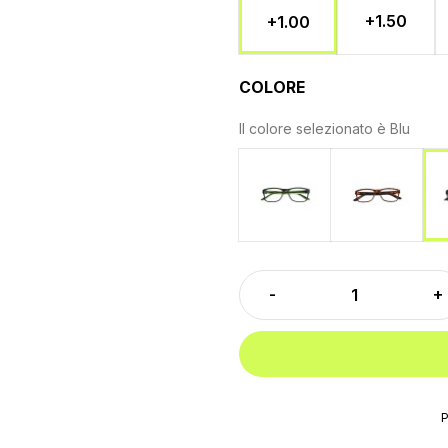
+1.50
+1.00
COLORE
Il colore selezionato è
Blu
Verde
Tartarug
P