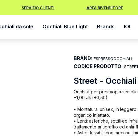
SERVIZIO CLIENTI
AREA RIVENDITORE
chiali da sole
Occhiali Blue Light
Brands
IOI
BRAND:
ESPRESSOOCCHIALI
CODICE PRODOTTO:
STREE
Street - Occhiali
Occhiali per presbiopia semplic
+1,00 alla +3,50).
• Montatura: unisex, in leggero
organico iniettato.
• Lenti: asferiche, sottili ed infr
trattamento antigraffio ed antirif
• Aste: flessibili con meccanism