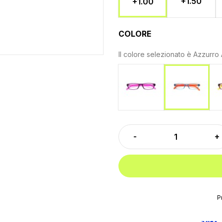
+1.50
+1.00
COLORE
Il colore selezionato è
Azzurro 
Fucsia
Azzurro A
P