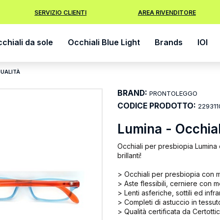
SERVIZIO CLIENTI
AREA RIVENDITORE
chiali da sole
Occhiali Blue Light
Brands
IOI
QUALITÀ
BRAND:
PRONTOLEGGO
CODICE PRODOTTO:
229311
Lumina - Occhiali
Occhiali per presbiopia Lumina 
brillanti!
> Occhiali per presbiopia con m
> Aste flessibili, cerniere con m
> Lenti asferiche, sottili ed infr
> Completi di astuccio in tessut
> Qualità certificata da Certottica