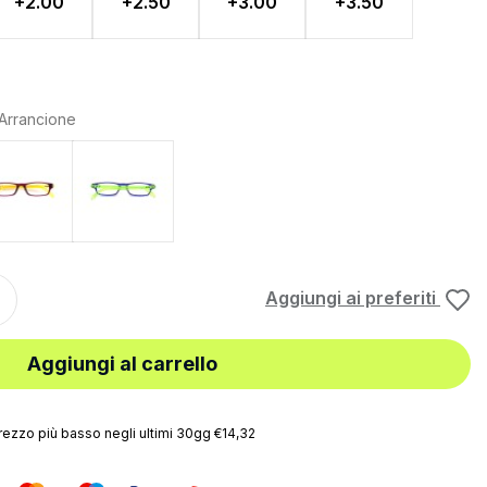
+2.00
+2.50
+3.00
+3.50
Arrancione
Rosso Giallo
Blu Verde
rrancione
Aggiungi ai preferiti
Aggiungi al carrello
rezzo più basso negli ultimi 30gg €14,32