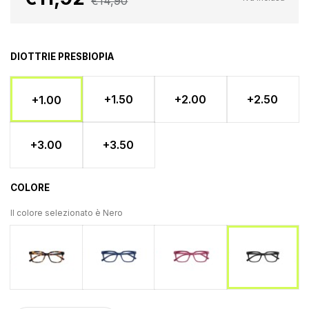
€14,90
DIOTTRIE PRESBIOPIA
+1.50
+2.00
+2.50
+1.00
+3.00
+3.50
COLORE
Il colore selezionato è
Nero
Tartaruga
Blu
Rosso
Nero