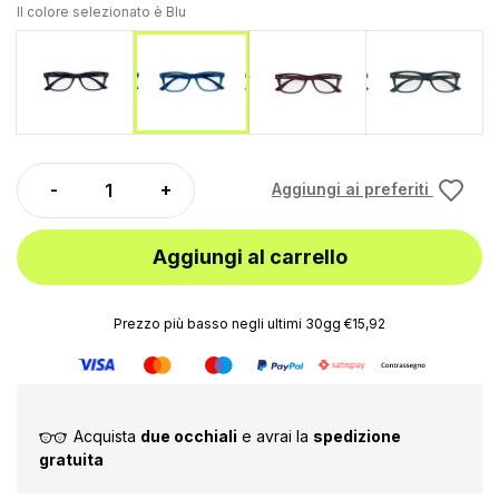
Il colore selezionato è
Blu
Tartaruga
Rosso
Grigi
Blu
Aggiungi ai preferiti
Aggiungi al carrello
Prezzo più basso negli ultimi 30gg €15,92
Acquista
due occhiali
e avrai la
spedizione
gratuita