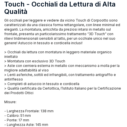
Touch - Occhiali da Lettura di Alta
Qualità
Gli occhiali per leggere e vedere da vicino Touch di Corpootto sono
caratterizzati da una classica forma rettangolare, con linee minimal ed
eleganti. La montatura, arricchita da preziosi intarsi in metallo sul
frontale, presenta un particolarissimo trattamento “3D Touch” con
rilievi tridimensionali sensibili al tatto, per un occhiale unico nel suo
genere! Astuccio in tessuto e cordicella inclusi!
> Occhiali da lettura con montatura in leggero materiale organico
iniettato
> Montatura con esclusivo 3D Touch
> Aste con cerniera esterna in metallo con meccanismo a molla per la
migliore adattabilità al viso
> Lenti asferiche, sottili ed infrangibili, con trattamento antigraffio e
antiriflesso
> Completi di astuccio in tessuto e cordicella
> Qualità certificata da Certottica, l’Istituto Italiano per la Certificazione
dei Prodotti Ottici
Misure:
- Larghezza Frontale: 138 mm
- Calibro: 51 mm
- Ponte: 17 mm
- Lunghezza Aste: 145 mm