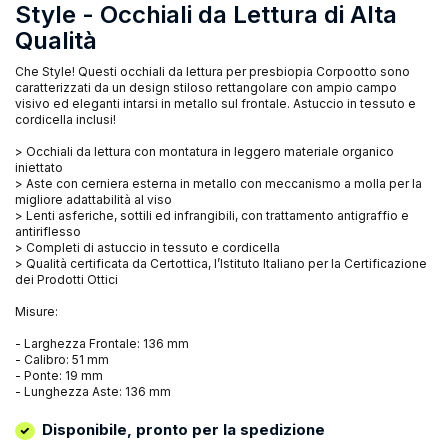
Style - Occhiali da Lettura di Alta
Qualità
Che Style! Questi occhiali da lettura per presbiopia Corpootto sono
caratterizzati da un design stiloso rettangolare con ampio campo
visivo ed eleganti intarsi in metallo sul frontale. Astuccio in tessuto e
cordicella inclusi!
> Occhiali da lettura con montatura in leggero materiale organico
iniettato
> Aste con cerniera esterna in metallo con meccanismo a molla per la
migliore adattabilità al viso
> Lenti asferiche, sottili ed infrangibili, con trattamento antigraffio e
antiriflesso
> Completi di astuccio in tessuto e cordicella
> Qualità certificata da Certottica, l’Istituto Italiano per la Certificazione
dei Prodotti Ottici
Misure:
- Larghezza Frontale: 136 mm
- Calibro: 51 mm
- Ponte: 19 mm
- Lunghezza Aste: 136 mm
Disponibile, pronto per la spedizione