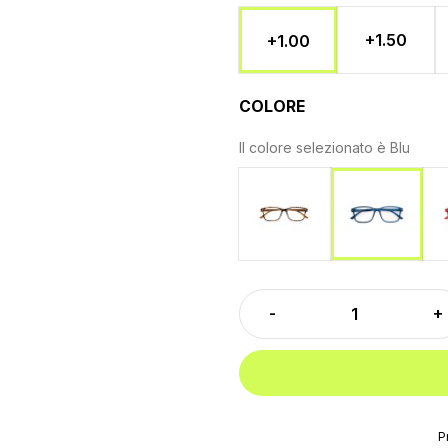
+1.50
+1.00
COLORE
Il colore selezionato è
Blu
Tartaruga
Blu
P