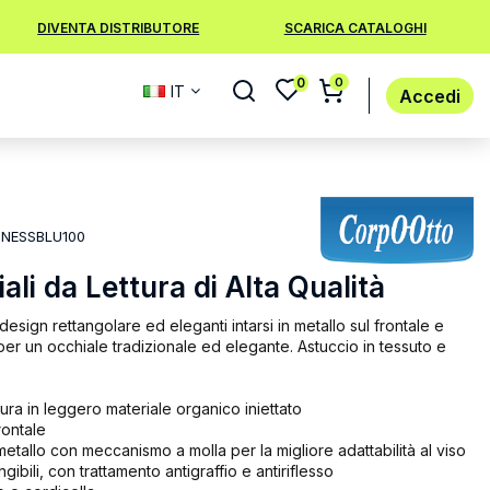
DIVENTA DISTRIBUTORE
SCARICA CATALOGHI
0
0
IT
Accedi
INESSBLU100
li da Lettura di Alta Qualità
design rettangolare ed eleganti intarsi in metallo sul frontale e
a per un occhiale tradizionale ed elegante. Astuccio in tessuto e
ura in leggero materiale organico iniettato
frontale
etallo con meccanismo a molla per la migliore adattabilità al viso
angibili, con trattamento antigraffio e antiriflesso