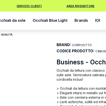
SERVIZIO CLIENTI
AREA RIVENDITORE
chiali da sole
Occhiali Blue Light
Brands
IOI
A QUALITÀ
BRAND:
CORPOOTTO
CODICE PRODOTTO:
C8BUS
Business - Occhia
Occhiali da lettura con classico 
sulle aste. Verniciatura satinat
cordicella inclusi!
> Occhiali da lettura con montat
> Eleganti intarsi in metallo sul 
> Aste con cerniera esterna in m
> Lenti asferiche, sottili ed infr